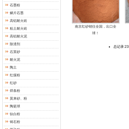
石墨粉
鳞片石墨
高铝耐火砖
南京红砂销往全国，出口全
粘土耐火砖
球！
高铝耐火泥
除渣剂
总记录:2
石英砂
耐火泥
陶土
红煤粉
红砂
焊条粉
莫来砂、粉
陶瓷球
钛白粉
铸石粉