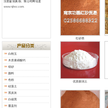
www.njhsc.com
.
红砂类
白刚玉
木质素磺酸钙
镁砂
颜料
色粉
优质膨润土
硅藻土
黑炭灰
白碳黑
覆盖剂