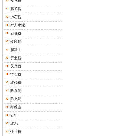
双飞粉
腻子粉
沸石粉
耐火水泥
石膏粉
覆膜砂
膨润土
黄土粉
荧光粉
滑石粉
红砖粉
防爆泥
防火泥
纤维素
石粉
红泥
铁红粉