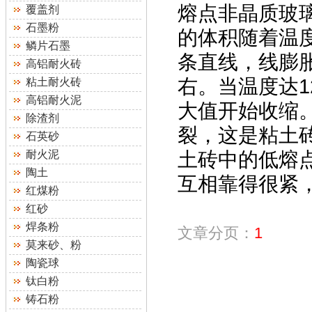
熔点非晶质玻璃
覆盖剂
石墨粉
的体积随着温
鳞片石墨
条直线，线膨胀
高铝耐火砖
右。当温度达1
粘土耐火砖
高铝耐火泥
大值开始收缩
除渣剂
裂，这是粘土砖
石英砂
耐火泥
土砖中的低熔
陶土
互相靠得很紧
红煤粉
红砂
焊条粉
文章分页：
1
莫来砂、粉
陶瓷球
钛白粉
铸石粉