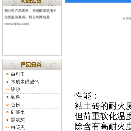
司。近期有其他公司未经许可冒用
我公司产品图片，特提醒新老客户
注意鉴别真假。我公司网址是
发表时
www.njhsc.com
.
白刚玉
木质素磺酸钙
镁砂
性能：
颜料
粘土砖的耐火度
色粉
硅藻土
但荷重软化温度
黑炭灰
除含有高耐火
白碳黑