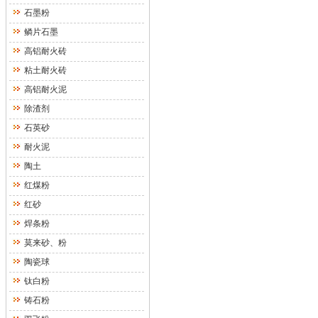
石墨粉
鳞片石墨
高铝耐火砖
粘土耐火砖
高铝耐火泥
除渣剂
石英砂
耐火泥
陶土
红煤粉
红砂
焊条粉
莫来砂、粉
陶瓷球
钛白粉
铸石粉