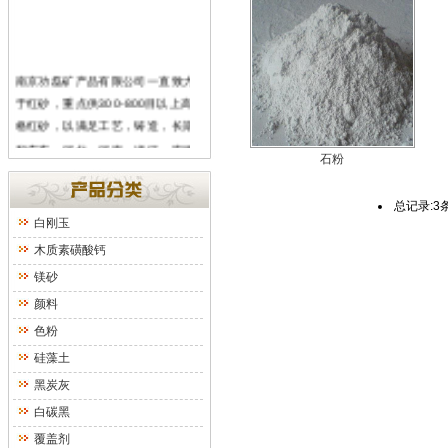
南京功磊矿产品有限公司
一直致力
于红砂，重点供300-800目以上高规
格红砂，以满足工艺，铸造，长期
和广东，河北，河南，浙江，安徽
石粉
等各大城市的多家公司保持良好的
供货关系，欢迎新老客户致电我公
总记录:3
司。近期有其他公司未经许可冒用
白刚玉
我公司产品图片，特提醒新老客户
木质素磺酸钙
注意鉴别真假。我公司网址是
镁砂
www.njhsc.com
.
颜料
色粉
硅藻土
黑炭灰
白碳黑
覆盖剂